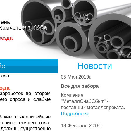
ень
 Камчатская, 185а
оезда
Новости
йс
года
05 Мая 2019г.
Все для забора
ода
заработок во втором
Компания
него спроса и слабые
"МеталлСнабСбыт" -
поставщик металлопроката.
Подробнее»
йские сталелитейные
овине текущего года.
18 Февраля 2018г.
 должны существенно