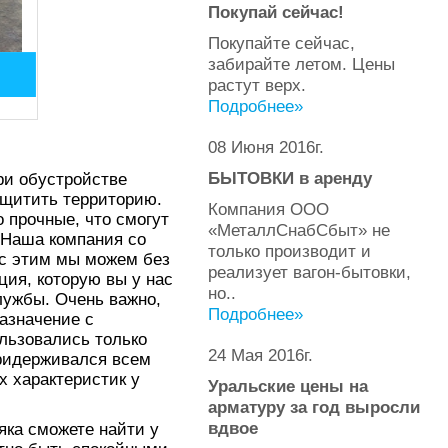
Покупай сейчас!
Покупайте сейчас,
забирайте летом. Цены
растут верх.
Подробнее»
08 Июня 2016г.
БЫТОВКИ в аренду
ри обустройстве
ащитить территорию.
Компания ООО
 прочные, что смогут
«МеталлСнабСбыт» не
 Наша компания со
только производит и
и с этим мы можем без
реализует вагон-бытовки,
ция, которую вы у нас
но..
службы. Очень важно,
Подробнее»
азначение с
ользовались только
24 Мая 2016г.
придерживался всем
 характеристик у
Уральские цены на
арматуру за год выросли
вдвое
яка сможете найти у