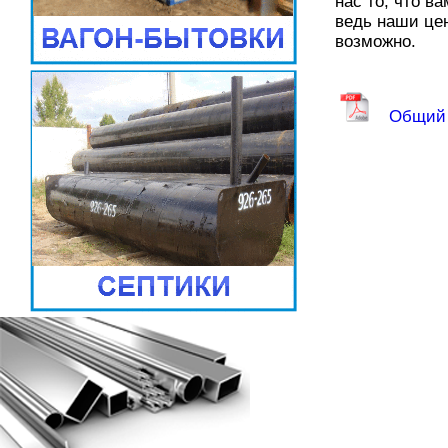
нас то, что в
ведь наши це
возможно.
Общий 