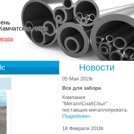
ень
 Камчатская, 185а
оезда
Новости
йс
05 Мая 2019г.
Все для забора
Компания
"МеталлСнабСбыт" -
поставщик металлопроката.
Подробнее»
18 Февраля 2018г.