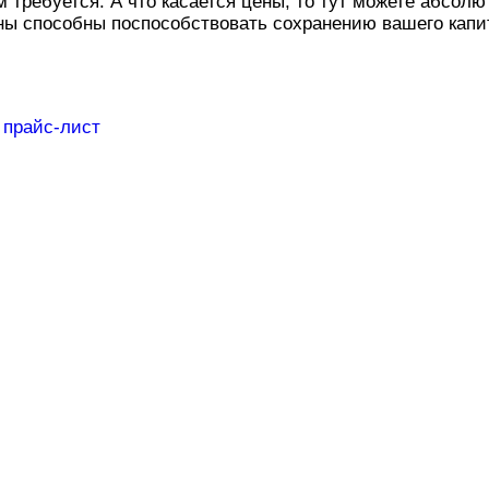
ам требуется. А что касается цены, то тут можете абсол
ны способны поспособствовать сохранению вашего капит
прайс-лист