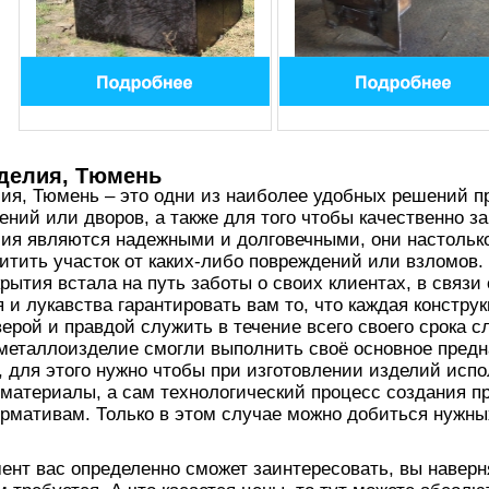
делия, Тюмень
ия, Тюмень – это одни из наиболее удобных решений п
ний или дворов, а также для того чтобы качественно з
ия являются надежными и долговечными, они настолько
итить участок от каких-либо повреждений или взломов.
крытия встала на путь заботы о своих клиентах, в связ
 и лукавства гарантировать вам то, что каждая конструк
верой и правдой служить в течение всего своего срока 
металлоизделие смогли выполнить своё основное предн
 для этого нужно чтобы при изготовлении изделий исп
 материалы, а сам технологический процесс создания 
рмативам. Только в этом случае можно добиться нужных
нт вас определенно сможет заинтересовать, вы наверн