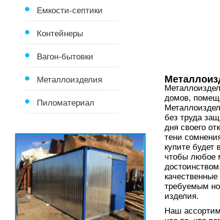
Емкости-септики
Контейнеры
Вагон-бытовки
Металлоиз
Металлоизделия
Металлоиздел
домов, помеще
Пиломатериал
Металлоиздел
без труда защ
дня своего от
тени сомнения
купите будет 
чтобы любое 
достоинством,
качественные
требуемым но
изделия.
Наш ассортиме