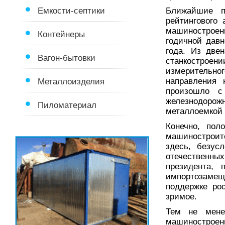
Емкости-септики
Ближайшие п
рейтингового
машиностроени
Контейнеры
годичной давн
года. Из две
Вагон-бытовки
станкострое
измерительно
Металлоизделия
направления 
произошло с
железнодоро
Пиломатериал
металлоемкой 
Конечно, пол
машиностроит
здесь, безус
отечественны
президента, 
импортозамещ
поддержке ро
зримое.
Тем не мене
машиностроен