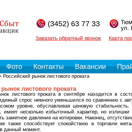
Тюм
(3452) 63 77 33
ул.
Заказать обратный звонок
Карта пр
Фото
Контакты
Вакансии
Пра
>
Российский рынок листового проката
 рынок листового проката
нок листового проката в сентябре находится в сост
идимый спрос немного уменьшился по сравнению с авгу
ысоком уровне, обуславливая ценовую стабильность.
, имеет несколько избыточный характер, но излишки 
ть заметное давление на котировки. Наконец, отсутстви
ке также способствует спокойствию в торговле мет
 в данный момент.