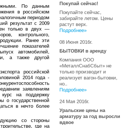
Покупай сейчас!
ужными. По данным
ожения в российском
Покупайте сейчас,
аналогичным периодом
забирайте летом. Цены
ший результат с 2009
растут верх.
чен только в двух —
Подробнее»
ров, контрольного,
родукции. Ранее эти
08 Июня 2016г.
учшение показателей
БЫТОВКИ в аренду
пуск автомобилей,
ки, а также другой
Компания ООО
«МеталлСнабСбыт» не
только производит и
экспорта российской
ловиной 2014 года -
реализует вагон-бытовки,
нкурентоспособность
но..
недавним заявлениям
Подробнее»
, курс на поддержку
ы о государственной
24 Мая 2016г.
аться в нечто более
Уральские цены на
арматуру за год выросли
дукцию со стороны
вдвое
роительстве, где на