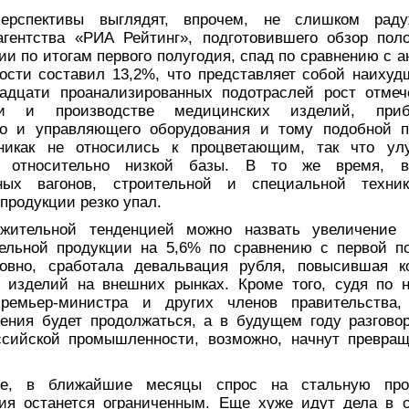
ерспективы выглядят, впрочем, не слишком рад
 агентства «РИА Рейтинг», подготовившего обзор пол
и по итогам первого полугодия, спад по сравнению с 
ости составил 13,2%, что представляет собой наихуд
надцати проанализированных подотраслей рост отме
нии и производстве медицинских изделий, прибо
го и управляющего оборудования и тому подобной п
никак не относились к процветающим, так что ул
 относительно низкой базы. В то же время, вы
жных вагонов, строительной и специальной техни
продукции резко упал.
ожительной тенденцией можно назвать увеличение 
ельной продукции на 5,6% по сравнению с первой по
ловно, сработала девальвация рубля, повысившая ко
х изделий на внешних рынках. Кроме того, судя по 
премьер-министра и других членов правительства
ения будет продолжаться, а в будущем году разговор
ссийской промышленности, возможно, начнут превращ
е, в ближайшие месяцы спрос на стальную про
ия останется ограниченным. Еще хуже идут дела в ст