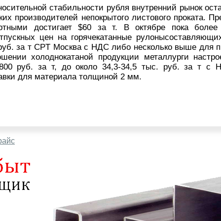
носительной стабильности рубля внутренний рынок ост
ких производителей непокрытого листового проката. П
ртными достигает $60 за т. В октябре пока более
отпускных цен на горячекатанные рулонысоставляющи
 руб. за т CPT Москва с НДС либо несколько выше для 
ошении холоднокатаной продукции металлурги настр
800 руб. за т, до около 34,3-34,5 тыс. руб. за т с
авки для материала толщиной 2 мм.
райс