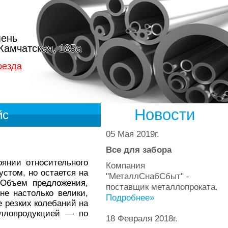
ень
 Камчатская, 185а
оезда
Новости
йс
05 Мая 2019г.
Все для забора
оянии относительного
Компания
стом, но остается на
"МеталлСнабСбыт" -
 Объем предложения,
поставщик металлопроката.
не настолько велики,
Подробнее»
е резких колебаний на
аллопродукцией — по
18 Февраля 2018г.