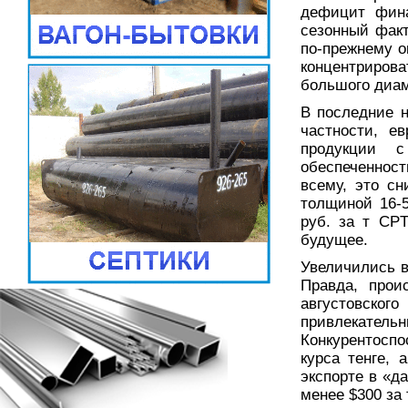
дефицит фина
сезонный факт
по-прежнему о
концентриров
большого диам
В последние н
частности, е
продукции с
обеспеченност
всему, это с
толщиной 16-5
руб. за т CP
будущее.
Увеличились в
Правда, прои
августовског
привлекател
Конкурентосп
курса тенге, 
экспорте в «д
менее $300 за