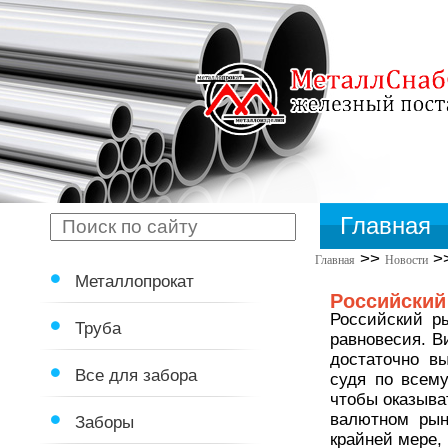
Главная
>>
>
Главная
Новости
Металлопрокат
Российский
Российский ры
Труба
равновесия. В
достаточно в
Все для забора
судя по всему
чтобы оказыва
валютном рын
Заборы
крайней мере,