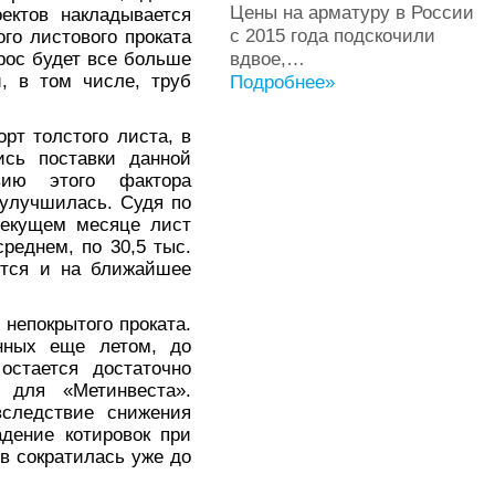
Цены на арматуру в России
ектов накладывается
с 2015 года подскочили
го листового проката
вдвое,…
рос будет все больше
, в том числе, труб
Подробнее»
рт толстого листа, в
ись поставки данной
вию этого фактора
 улучшилась. Судя по
текущем месяце лист
реднем, по 30,5 тыс.
ятся и на ближайшее
непокрытого проката.
енных еще летом, до
остается достаточно
 для «Метинвеста».
вследствие снижения
адение котировок при
ов сократилась уже до