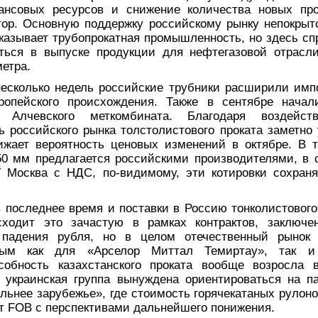
нсовых ресурсов и снижение количества новых про
ор. Основную поддержку российскому рынку непокрыто
казывает трубопрокатная промышленность, но здесь сп
аться в выпуске продукции для нефтегазовой отрасли
етра.
есколько недель российские трубники расширили импо
вропейского происхождения. Также в сентябре начал
 Алчевского меткомбината. Благодаря воздейст
ь российского рынка толстолистового проката заметно
нижает вероятность ценовых изменений в октябре. В 
0 мм предлагается российскими производителями, в с
T Москва с НДС, по-видимому, эти котировки сохран
 последнее время и поставки в Россию тонколистового 
сходит это зачастую в рамках контрактов, заключ
о падения рубля, но в целом отечественный рынок 
ьным как для «Арселор Миттал Темиртау», так и
особность казахстанского проката вообще возросла 
а украинская группа вынуждена ориентироваться на п
альнее зарубежье», где стоимость горячекатаных рулон
 т FOB с перспективами дальнейшего понижения.