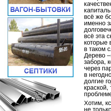
качестве
капиталь
всё же б
именно з
долговеч
всё эта 
которые 
в таком 
Дерево –
забора, 
через па
в негодн
долгие г
краской, 
проблеме
Хотим, к
не только