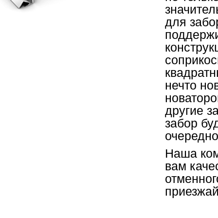
значител
для забо
поддержи
конструк
соприкос
квадратн
нечто но
новаторо
другие з
забор бу
очередно
Наша ком
вам каче
отменног
приезжай