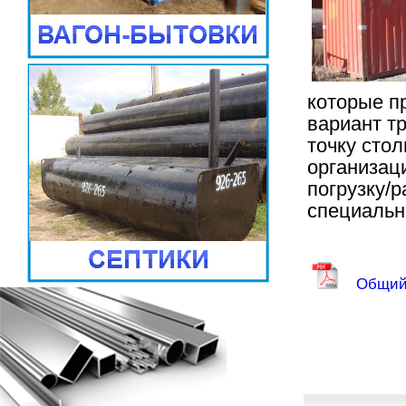
которые п
вариант т
точку сто
организац
погрузку/
специальн
Общий