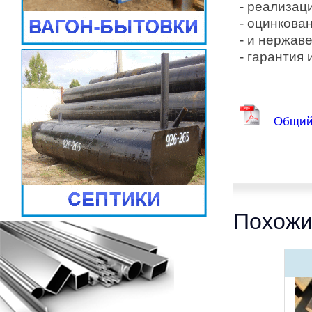
- реализаци
- оцинкован
- и нержав
- гарантия 
Общий
Похожи