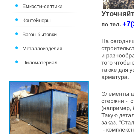
Емкости-септики
Уточняйт
Контейнеры
+7(
по тел.
Вагон-бытовки
На сегодня
строительс
Металлоизделия
и разнообр
Пиломатериал
того чтобы 
также для у
арматура.
Элементы а
стержни - 
(например, 
Такую детал
заказ. "Ста
- комплекс